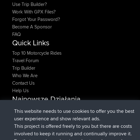
Use Trip Builder?
Work With GPX Files?
Forgot Your Password?
Become A Sponsor
FAQ
Quick Links
Top 10 Motorcycle Rides
Travel Forum
Trip Builder
Who We Are
Contact Us
Help Us
Najnowsze Działania
dołączył do
Teraz
denerocharles
BBR
This website needs to use cookies to offer you the best
dołączył do
4 min temu
TheMagus
BBR
user experience and show relevant ads.
dołączył do
10 min temu
popovazari
BBR
This project is offered freely to you but there are costs
dołączył do
1 hr, 38 min temu
DeadOutside
BBR
involved to keep it running and continually improve it.
dołączył do
1 hr, 49 min temu
Rocinante
BBR