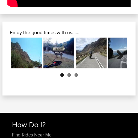
Enjoy the good times with us......
Next
How Do I?
Find Rides Near Me