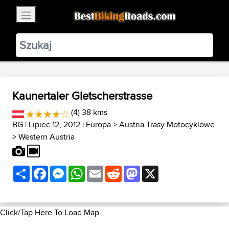
×
BestBikingRoads
Static Motion
3.99 - In Google Play
VIEW
Kaunertaler Gletscherstrasse
(4) 38 kms
BG
| Lipiec 12, 2012 |
Europa
>
Austria Trasy Motocyklowe
>
Western Austria
Share
Facebook
Messenger
WhatsApp
Email
Reddit
Mastodon
X
Click/Tap Here To Load Map