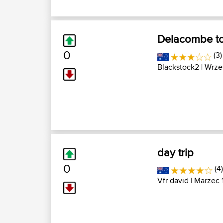
Delacombe to
0
(3
Blackstock2
| Wrze
day trip
0
(4
Vfr david
| Marzec 