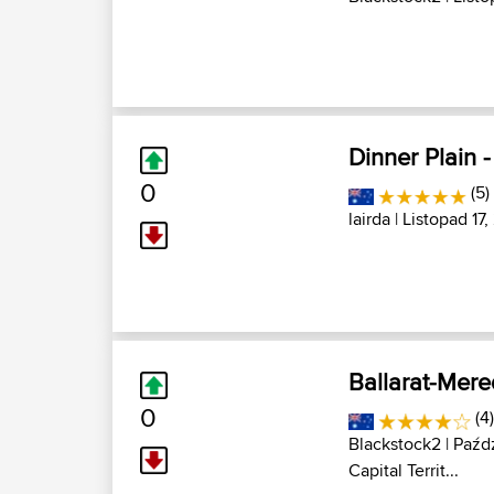
Dinner Plain -
0
(5)
lairda
| Listopad 17,
Ballarat-Mered
0
(4
Blackstock2
| Paźd
Capital Territ...