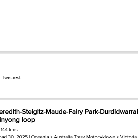
Twistiest
redith-Steigltz-Maude-Fairy Park-Durdidwarra
inyong loop
 144 kms
opad 30, 2025 |
Oceania
>
Australia Trasy Motocyklowe
>
Victoria