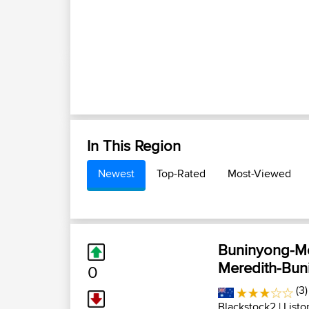
In This Region
Newest
Top-Rated
Most-Viewed
Buninyong-Me
Meredith-Bun
0
(3)
Blackstock2
| List