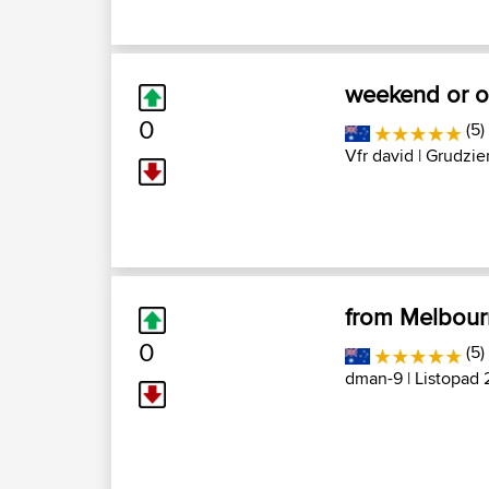
weekend or o
0
(5)
Vfr david
| Grudzie
from Melbourn
0
(5)
dman-9
| Listopad 