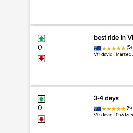
best ride in V
0
(5)
Vfr david
| Marzec 
3-4 days
0
(5)
Vfr david
| Paździe