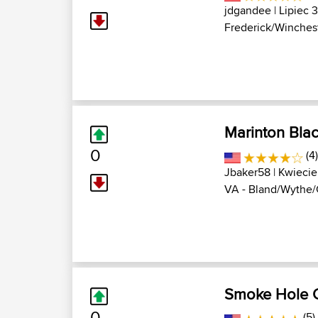
jdgandee
| Lipiec 3
Frederick/Winchest
Marinton Blac
0
(4
Jbaker58
| Kwiecie
VA - Bland/Wythe/G
Smoke Hole 
0
(5)