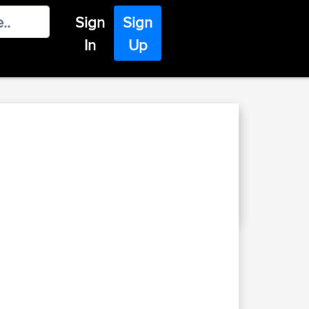
Sign
Sign
In
Up