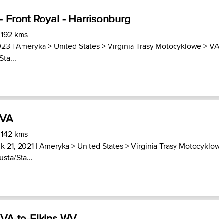
 - Front Royal - Harrisonburg
 192 kms
023 |
Ameryka
>
United States
>
Virginia Trasy Motocyklowe
>
VA
ta...
-VA
 142 kms
k 21, 2021 |
Ameryka
>
United States
>
Virginia Trasy Motocyklo
sta/Sta...
 VA-to-Elkins WV