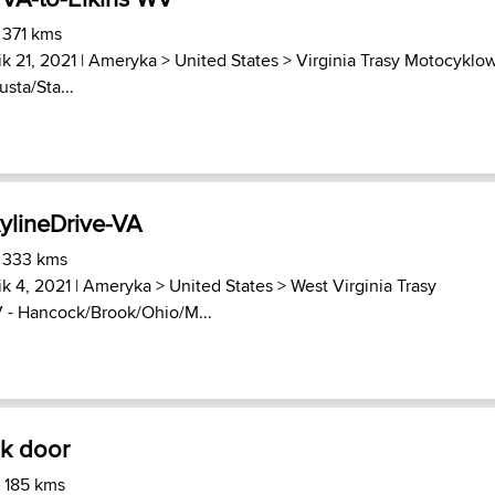
 371 kms
k 21, 2021 |
Ameryka
>
United States
>
Virginia Trasy Motocyklo
sta/Sta...
ylineDrive-VA
) 333 kms
k 4, 2021 |
Ameryka
>
United States
>
West Virginia Trasy
 - Hancock/Brook/Ohio/M...
ck door
) 185 kms