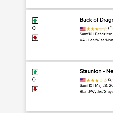
Back of Drag
0
(3
Samf10
| Październ
VA - Lee/Wise/Nort
Staunton - Ne
0
(3
Samf10
| Maj 28, 2
Bland/Wythe/Grays