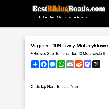
Find The Best Motorcycle Roads
Virginia - 109 Trasy Motocyklow
+ Browse Sub Regions
|
Top 10 Motorcycle Rid
Share
Facebook
Messenger
WhatsApp
Email
Reddit
Mastodon
X
Click/Tap Here To Load Map