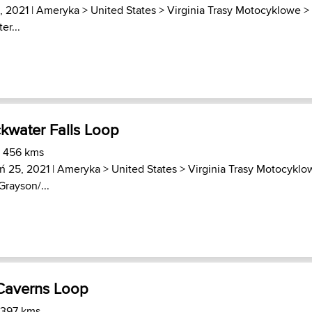
, 2021 |
Ameryka
>
United States
>
Virginia Trasy Motocyklowe
>
er...
kwater Falls Loop
) 456 kms
ń 25, 2021 |
Ameryka
>
United States
>
Virginia Trasy Motocyklo
rayson/...
Caverns Loop
 397 kms