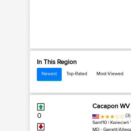
In This Region
Newest
Top-Rated
Most-Viewed
Cacapon WV
0
(3)
Samf10
| Kwiecień 
MD - Garrett/Alleg