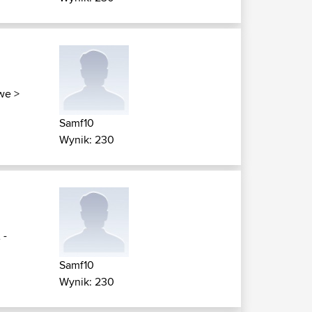
owe
>
Samf10
Wynik: 230
 -
Samf10
Wynik: 230