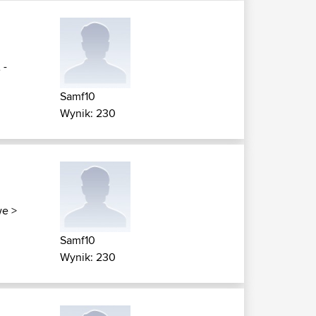
 -
Samf10
Wynik: 230
we
>
Samf10
Wynik: 230