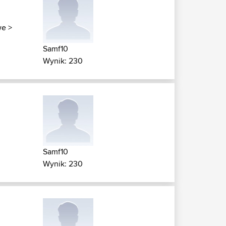
we
>
Samf10
Wynik: 230
Samf10
Wynik: 230