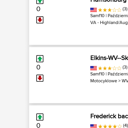
0
(3)
Samf10
| Październi
VA - Highland/Augu
Elkins-WV--Sk
0
(3
Samf10
| Październi
Motocyklowe
>
WV
Frederick ba
0
(4