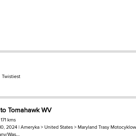
Twistiest
 to Tomahawk WV
 171 kms
10, 2024 |
Ameryka
>
United States
>
Maryland Trasy Motocyklo
any/Was...