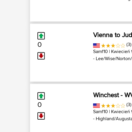
Vienna to Ju
0
(3
Samf10
| Kwiecień 
- Lee/Wise/Norton/
Winchest - W
0
(3
Samf10
| Kwiecień 
- Highland/Augusta