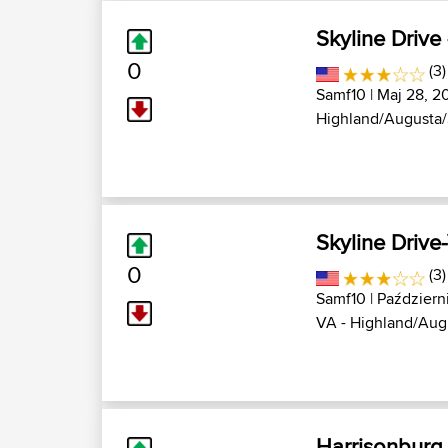
Skyline Drive
0
(3)
Samf10
| Maj 28, 2
Highland/Augusta/S
Skyline Drive
0
(3)
Samf10
| Październi
VA - Highland/Augu
Harrisonburg