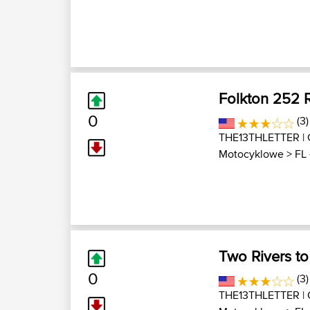
Folkton 252 
0
(3
THE13THLETTER
| 
Motocyklowe
>
FL 
Two Rivers t
0
(3)
THE13THLETTER
| 