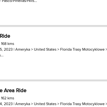
- Pasco/Pinellas/Hills...
 Ride
) 168 kms
15, 2023 |
Ameryka
>
United States
>
Florida Trasy Motocyklowe
...
e Area Ride
) 162 kms
14, 2023 |
Ameryka
>
United States
>
Florida Trasy Motocyklowe