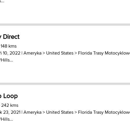
...
 Direct
 148 kms
ń 10, 2022 |
Ameryka
>
United States
>
Florida Trasy Motocyklow
Hills...
p Loop
) 242 kms
k 23, 2021 |
Ameryka
>
United States
>
Florida Trasy Motocyklow
Hills...