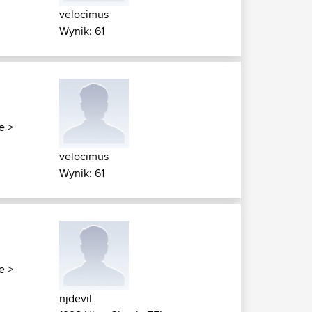
velocimus
Wynik: 61
e
>
velocimus
Wynik: 61
e
>
njdevil