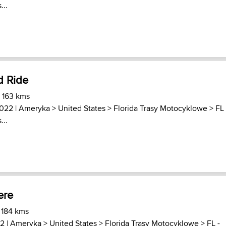
...
d Ride
) 163 kms
2022 |
Ameryka
>
United States
>
Florida Trasy Motocyklowe
>
FL 
...
ere
 184 kms
2 |
Ameryka
>
United States
>
Florida Trasy Motocyklowe
>
FL -