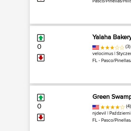
Pasco/Pinellas/Hills
Yalaha Bakery
0
(3)
velocimus
| Stycze
FL - Pasco/Pinellas/
Green Swam
0
(4
njdevil
| Październi
FL - Pasco/Pinellas/