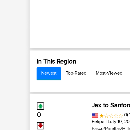
In This Region
Newest
Top-Rated
Most-Viewed
Jax to Sanfor
0
(1)
Felipe
| Luty 10, 2
Pasco/Pinellas/Hills