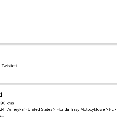
Twistiest
d
 190 kms
024 |
Ameryka
>
United States
>
Florida Trasy Motocyklowe
>
FL -
...