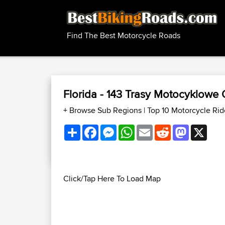
Find The Best Motorcycle Roads
Florida - 143 Trasy Motocyklowe
+ Browse Sub Regions
|
Top 10 Motorcycle Rid
Share
Facebook
Messenger
WhatsApp
Email
Reddit
Mastodon
X
Click/Tap Here To Load Map