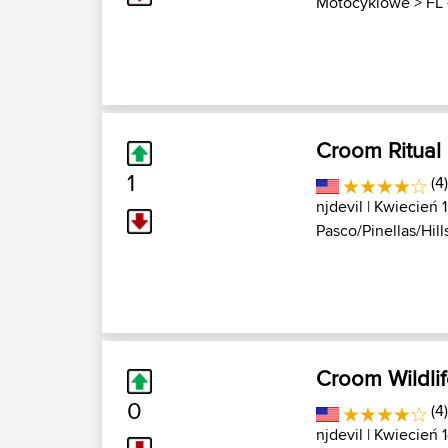
Motocyklowe
>
FL 
Croom Ritual
1
(4
njdevil
| Kwiecień 
Pasco/Pinellas/Hills
Croom Wildlif
0
(4
njdevil
| Kwiecień 