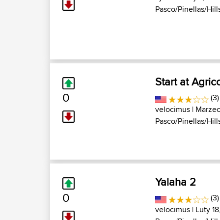
Pasco/Pinellas/Hills
Start at Agric
0
(3
velocimus
| Marzec
Pasco/Pinellas/Hills
Yalaha 2
0
(3)
velocimus
| Luty 18