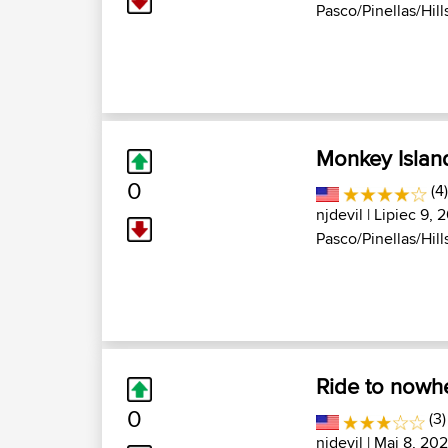
Pasco/Pinellas/Hills
Monkey Islan
0
(4
njdevil
| Lipiec 9, 
Pasco/Pinellas/Hills
Ride to nowh
0
(3)
njdevil
| Maj 8, 202