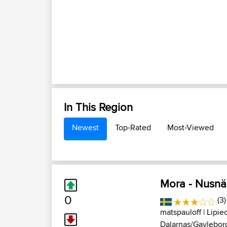
In This Region
Newest
Top-Rated
Most-Viewed
Mora - Nusnä
0
(3)
matspauloff
| Lipie
Dalarnas/Gavlebor