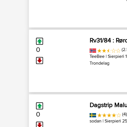
Rv31/84 : Rør
0
(2.
TeeBee
| Sierpień 
Trondelag
Dagstrip Mal
0
(4
sodan
| Sierpień 25