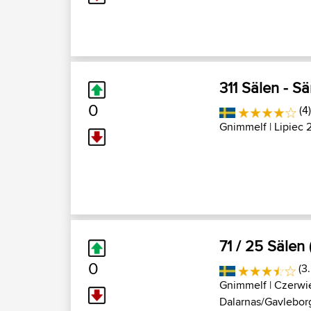
311 Sälen - S
0
(4
Gnimmelf
| Lipiec 
71 / 25 Sälen 
0
(3
Gnimmelf
| Czerwi
Dalarnas/Gavlebor