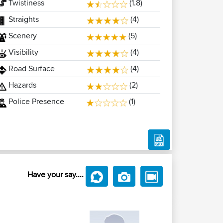
Twistiness
(1.8)
Straights
(4)
Scenery
(5)
Visibility
(4)
Road Surface
(4)
Hazards
(2)
Police Presence
(1)
Have your say....