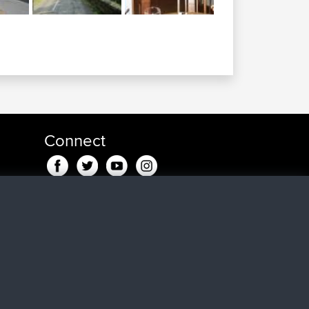
Connect
u
17
ar