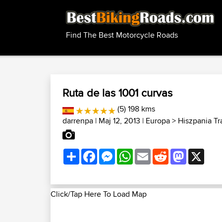
Find The Best Motorcycle Roads
Ruta de las 1001 curvas
(5) 198 kms
darrenpa
| Maj 12, 2013 |
Europa
>
Hiszpania T
Share
Facebook
Messenger
WhatsApp
Email
Reddit
Mastodon
X
Click/Tap Here To Load Map