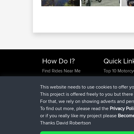
How Do I?
Quick Lin
This website needs to use cookies to offer y
This project is offered freely to you but ther
Find Rides Near Me
Top 10 Motorcy
For that, we rely on showing adverts and per
Use Trip Builder?
Travel Forum
To find out more, please read the
Privacy Pol
Work With GPX Files?
Trip Builder
or if you really like my project please
Become
Forgot Your Password?
Who We Are
Thanks David Robertson
Become A Sponsor
Contact Us
FAQ
Help Us