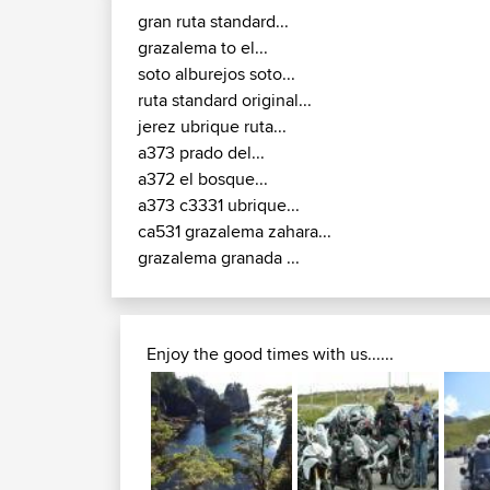
You might also like these nearby
gran ruta standard...
grazalema to el...
soto alburejos soto...
ruta standard original...
jerez ubrique ruta...
a373 prado del...
a372 el bosque...
a373 c3331 ubrique...
ca531 grazalema zahara...
grazalema granada ...
Enjoy the good times with us......