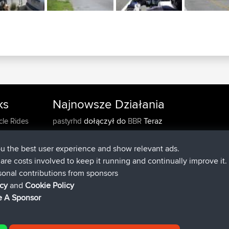
ks
Najnowsze Działania
ou the best user experience and show relevant ads.
dołączył do
Teraz
e are costs involved to keep it running and continually improve it.
cle Rides
pastyrhd
BBR
dołączył do
4 min temu
sonal contributions from sponsors
majorupset
BBR
added trip
11 hrs, 36 min temu
icy
and
Cookie Policy
HippoFinger
Henley
dołączył do
11 hrs, 50 min temu
 A Sponsor
HippoFinger
BBR
added trip
16 hrs, 19 min tem
MindtheEagle
Ireland
dodał trasę z
Erikkreuk
Mobile App
Rondje IJsselma