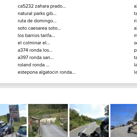
 motorcycle roads
ca5232 zahara prado...
a
natural parks gib...
t
ruta de domingo...
r
soto caesarea soto...
a
los barrios tarifa...
m
el colminar el...
s
a374 ronda los...
p
a397 ronda san...
t
roland ronda ...
l
estepona algatocin ronda...
l