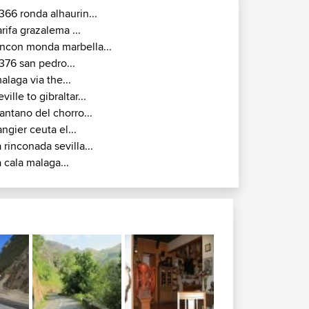
366 ronda alhaurin...
arifa grazalema ...
incon monda marbella...
376 san pedro...
alaga via the...
eville to gibraltar...
antano del chorro...
angier ceuta el...
a rinconada sevilla...
a cala malaga...