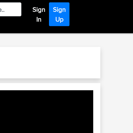
Sign
Sign
In
Up