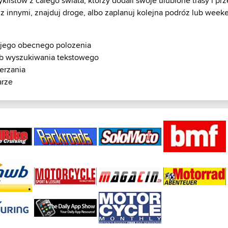
istów z calego swiata, którzy dodali swoje ulubione trasy i prze
mi z innymi, znajduj droge, albo zaplanuj kolejna podróz lub we
ojego obecnego polozenia
ub wyszukiwania tekstowego
ierzania
arze