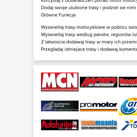
Korzystaj z doswiadczen ponad 11000 motocykl
Dodaj swoje ulubione trasy i podziel sie ni
Glówne Funkcje
Wyswietlaj trasy motocyklowe w poblizu sw
Wyswietlaj trasy wedlug panstw, regionów l
Z latwoscia dodawaj trasy w miary ich przem
Przegladaj istniejace trasy i dodawaj koment