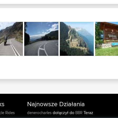
ks
Najnowsze Działania
dołączył do
Teraz
cle Rides
denerocharles
BBR