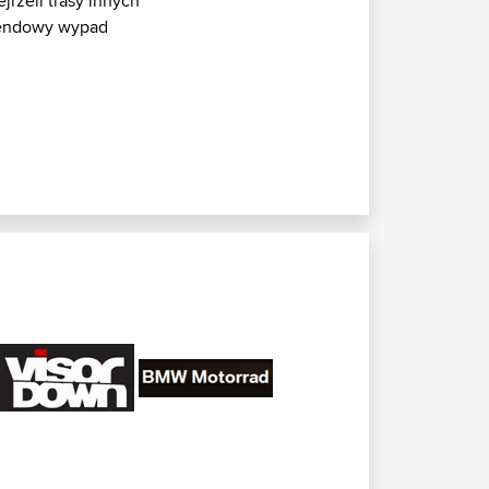
jrzeli trasy innych
ekendowy wypad